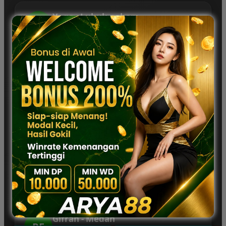
Yoga - Lubuk paham
AS
“Awalnya iseng-iseng aja nyobain main di
sini karena sering liat temen saya menang
terus. Ternyata emang beda rasanya pas
main di ARYA88. Kemarin malam saya coba
peruntungan di game Gates of Olympus,
nggak nyangka pas lagi turu-turu untung
nggak sengaja dapet scatter. Angka
multiplier-nya muter terus sampai akhirnya
nempel di x1500! Jantung rasanya copot,
saldo langsung naik drastis. Yang bikin
tambah seneeng, pas mau narik dana tuh
cuman butuh waktu sekitar 2 menit,
langsung masuk ke rekening BCA tanpa
potongan aneh-aneh. Langgak pake
drama.”
Gifran - Medan