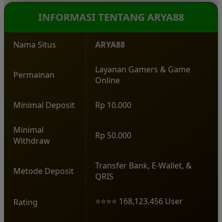
tersinkronisasi real-time ke server pusat. Jadi, misal
gerah.
pas jari udah nekatin tombol spin buat berburu
INFORMASI TENTANG ARYA88
kelipatan x1500 eh sinyalnya tiba-tiba hilang,
putaran itu tetap dihitung oleh sistem. Kalau
Nama Situs
ARYA88
kebetulan di putaran yang blank tadi muncul
simbol scatter atau jackpot, hadiahnya tetap aman
masuk ke saldo. Begitu koneksi internet kembali
Layanan Gamers & Game
Permainan
stabil, Anda tinggal login lagi lewat Link Slot88
Online
resmi, langsung buka riwayat permainan, dan
hasilnya pasti bikin lega karena tidak ada data atau
Minimal Deposit
Rp 10.000
kemenangan yang bocor.
Minimal
Rp 50.000
Withdraw
Transfer Bank, E-Wallet, &
Metode Deposit
QRIS
⭐⭐⭐⭐ 168,123,456 User
Rating