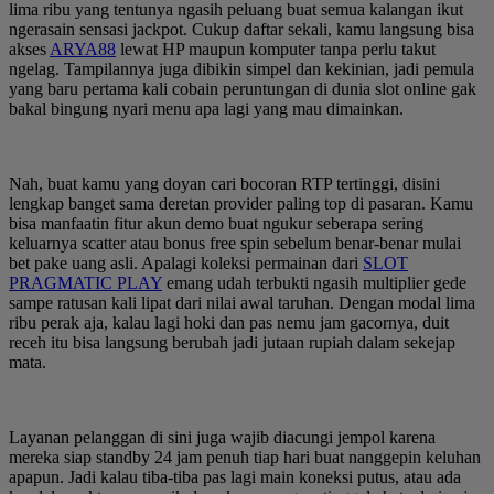
lima ribu yang tentunya ngasih peluang buat semua kalangan ikut
ngerasain sensasi jackpot. Cukup daftar sekali, kamu langsung bisa
akses
ARYA88
lewat HP maupun komputer tanpa perlu takut
ngelag. Tampilannya juga dibikin simpel dan kekinian, jadi pemula
yang baru pertama kali cobain peruntungan di dunia slot online gak
bakal bingung nyari menu apa lagi yang mau dimainkan.
Nah, buat kamu yang doyan cari bocoran RTP tertinggi, disini
lengkap banget sama deretan provider paling top di pasaran. Kamu
bisa manfaatin fitur akun demo buat ngukur seberapa sering
keluarnya scatter atau bonus free spin sebelum benar-benar mulai
bet pake uang asli. Apalagi koleksi permainan dari
SLOT
PRAGMATIC PLAY
emang udah terbukti ngasih multiplier gede
sampe ratusan kali lipat dari nilai awal taruhan. Dengan modal lima
ribu perak aja, kalau lagi hoki dan pas nemu jam gacornya, duit
receh itu bisa langsung berubah jadi jutaan rupiah dalam sekejap
mata.
Layanan pelanggan di sini juga wajib diacungi jempol karena
mereka siap standby 24 jam penuh tiap hari buat nanggepin keluhan
apapun. Jadi kalau tiba-tiba pas lagi main koneksi putus, atau ada