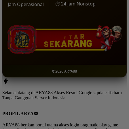
🕒 24 Jam Nonstop
Jam Operasional
©2026 ARYA88
Selamat datang di ARYA88 Akses Resmi Google Update Terbaru
Tanpa Gangguan Server Indonesia
PROFIL ARYA88
ARYA88 berikan portal utama akses login pragmatic play game