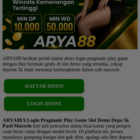
ARYA88 berikan portal utama akses login pragmatic play game
dengan fitur bermain gratis di slot demo yang tersedia, cukup
deposit 5k tidak menutup kemungkinan dalam raih maxwin
DAFTAR DISINI
LOGIN DISINI
ARYA88 $ Login Pragmatic Play Game Slot Demo Depo 5k
Pasti Maxwin
kini jadi pencarian utama buat kamu yang pengen
cuan besar cuma dengan modal receh. Di platform ini, proses
masuknya gampang banget dan gak ribet, apalagi ada fitur deposit