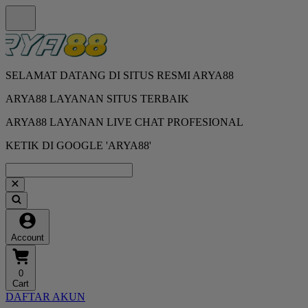
SELAMAT DATANG DI SITUS RESMI ARYA88
ARYA88 LAYANAN SITUS TERBAIK
ARYA88 LAYANAN LIVE CHAT PROFESIONAL
KETIK DI GOOGLE 'ARYA88'
Account
0
Cart
DAFTAR AKUN