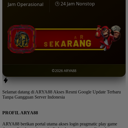
🕒 24 Jam Nonstop
Jam Operasional
©2026 ARYA88
Selamat datang di ARYA88 Akses Resmi Google Update Terbaru
Tanpa Gangguan Server Indonesia
PROFIL ARYA88
ARYA88 berikan portal utama akses login pragmatic play game