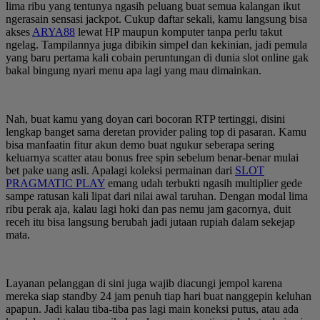
lima ribu yang tentunya ngasih peluang buat semua kalangan ikut
ngerasain sensasi jackpot. Cukup daftar sekali, kamu langsung bisa
akses
ARYA88
lewat HP maupun komputer tanpa perlu takut
ngelag. Tampilannya juga dibikin simpel dan kekinian, jadi pemula
yang baru pertama kali cobain peruntungan di dunia slot online gak
bakal bingung nyari menu apa lagi yang mau dimainkan.
Nah, buat kamu yang doyan cari bocoran RTP tertinggi, disini
lengkap banget sama deretan provider paling top di pasaran. Kamu
bisa manfaatin fitur akun demo buat ngukur seberapa sering
keluarnya scatter atau bonus free spin sebelum benar-benar mulai
bet pake uang asli. Apalagi koleksi permainan dari
SLOT
PRAGMATIC PLAY
emang udah terbukti ngasih multiplier gede
sampe ratusan kali lipat dari nilai awal taruhan. Dengan modal lima
ribu perak aja, kalau lagi hoki dan pas nemu jam gacornya, duit
receh itu bisa langsung berubah jadi jutaan rupiah dalam sekejap
mata.
Layanan pelanggan di sini juga wajib diacungi jempol karena
mereka siap standby 24 jam penuh tiap hari buat nanggepin keluhan
apapun. Jadi kalau tiba-tiba pas lagi main koneksi putus, atau ada