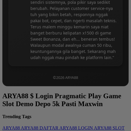
sendiri sistemnya, pola pikir saya sedikit
berubah. Pelayanan customer service-nya
tuh yang bikin betah, responnya nggak
pakai bot, cepet, dan ngerti masalah teknis.
Terus malem minggu kemarin saya niat
banget berburu kelipatan x1500 di game
Sweet Bonanza, dan eh... beneran tembus!
Walaupun modal awalnya cuman 50 ribu,
keuntungannya gila banget. Sekarang mah
udah nggak mau pindah ke platform lain.”
©2026 ARYA88
ARYA88 $ Login Pragmatic Play Game
Slot Demo Depo 5k Pasti Maxwin
Trending Tags
ARYA88
ARYA88 DAFTAR
ARYA88 LOGIN
ARYA88 SLOT