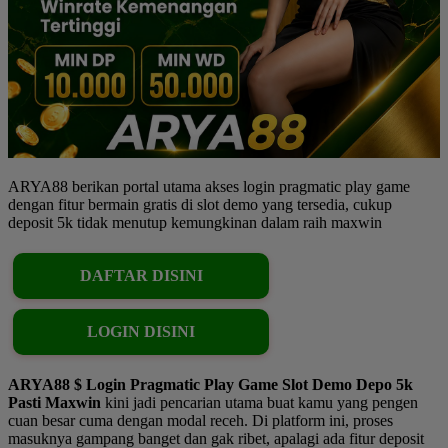
ARYA88 berikan portal utama akses login pragmatic play game
dengan fitur bermain gratis di slot demo yang tersedia, cukup
deposit 5k tidak menutup kemungkinan dalam raih maxwin
DAFTAR DISINI
LOGIN DISINI
ARYA88 $ Login Pragmatic Play Game Slot Demo Depo 5k
Pasti Maxwin
kini jadi pencarian utama buat kamu yang pengen
cuan besar cuma dengan modal receh. Di platform ini, proses
masuknya gampang banget dan gak ribet, apalagi ada fitur deposit