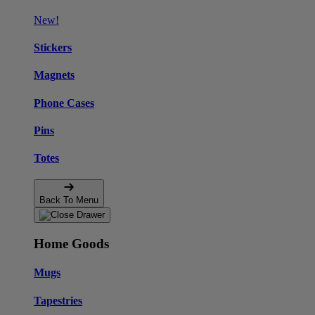
New!
Stickers
Magnets
Phone Cases
Pins
Totes
Back To Menu
Home Goods
Mugs
Tapestries