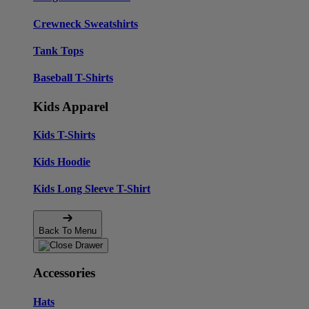
Crewneck Sweatshirts
Tank Tops
Baseball T-Shirts
Kids Apparel
Kids T-Shirts
Kids Hoodie
Kids Long Sleeve T-Shirt
Back To Menu
Accessories
Hats