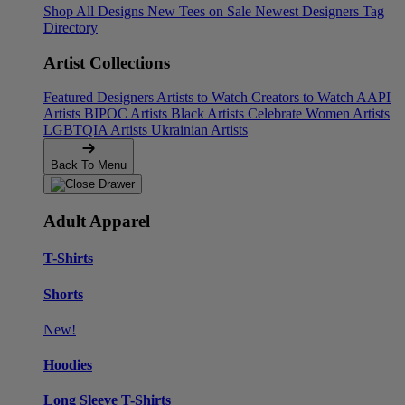
Shop All Designs
New Tees on Sale
Newest Designers
Tag
Directory
Artist Collections
Featured Designers
Artists to Watch
Creators to Watch
AAPI
Artists
BIPOC Artists
Black Artists
Celebrate Women Artists
LGBTQIA Artists
Ukrainian Artists
Back To Menu
Adult Apparel
T-Shirts
Shorts
New!
Hoodies
Long Sleeve T-Shirts