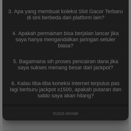
yang tersedia di sini menggunakan algoritma RNG
Untuk menghindari link palsu yang bertebaran di
(Random Number Generator) berkualitas tinggi
3. Apa yang membuat koleksi Slot Gacor Terbaru
mesin pencari, pastikan Anda selalu mengakses
yang memberikan peluang adil. Banyak member
di sini berbeda dari platform lain?
URL resmi yang terenkripsi (ditandai dengan ikon
kita yang sudah membuktikan bagaimana taruhan
gembok di kolom alamat browser). Situs asli kami
Kita tidak sekadar menumpuk judul permainan, tapi
kecil bisa berubah menjadi saldo jumbo dalam
selalu menjaga konsistensi tampilan antarmuka
4. Apakah permainan bisa berjalan lancar jika
melakukan kurasi ketat terhadap setiap game yang
hitungan menit saat fitur free spin atau scatter
dan tidak pernah meminta data sensitif seperti
saya hanya mengandalkan jaringan seluler
masuk. Tim kami secara berkala memantau tingkat
berhasil diaktifkan.
password OTP atau PIN bank di luar halaman
biasa?
RTP (Return to Player) dari setiap provider. Jadi,
transaksi resmi. Sebagai langkah aman, simpan
pemain tidak perlu pusing mencari tahu mana
Sangat bisa. Kita memahami banget kalau
langsung tautan resmi di bookmark browser Anda
game yang sedang dalam fase panas. Informasi
5. Bagaimana sih proses pencairan dana jika
mayoritas pemain saat ini lebih suka bermain santai
setelah berhasil login pertama kali.
mengenai slot gacor terbaru selalu diperbarui
saya sukses menang besar dari jackpot?
diHP. Oleh karena itu, seluruh sistem telah
setiap hari berdasarkan data riil aktivitas pemain,
dioptimalkan supaya ringan dan tidak menyedot
Nggak perlu menunggu berjam-jam atau disuruh
sehingga peluang Anda untuk mendapatkan
kuota internet berlebih. Bahkan dengan koneksi 4G
6. Kalau tiba-tiba koneksi internet terputus pas
macam-macam dulu. Begitu Anda menang dan
maxwin terbuka lebar.
yang sedang naik-turun sekalipun, proses spin
lagi berburu jackpot x1500, apakah putaran dan
saldo masuk, Anda tinggal masuk ke menu
tetap berjalan tanpa lag atau blank screen.
saldo saya akan hilang?
penarikan, masukkan nominal, dan kasih
Grafisnya memang kece, tapi performa servernya
konfirmasi. Sistem keuangan kami berjalan
Tenang dulu, nggak perlu panik atau marah-marah
tetap dijaga agar nggak bikin emosi pas lagi
otomatis dengan dukungan bank lokal terbesar
kalau hal semacam itu kejadian. Sistem server di
©2026 ARYA88
momen penting.
dan e-wallet populer. Dalam waktu kurang dari 3
platform ini menggunakan teknologi save-state di
menit, dana akan langsung berdenting di rekening
mana setiap detik permainan Anda langsung
Anda tanpa potongan biaya admin yang bikin