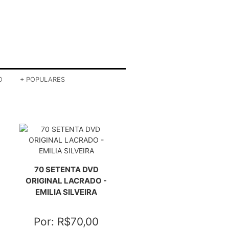
Ou em até 24x de R$ 7,46
DETALHES
COMPRAR
A CRÔNICA MALANDRA
DE HUGO CARVANA -
COLEÇÃO 4 DVDS
Por: R$149,89
Ou em até 24x de R$ 15,97
DETALHES
COMPRAR