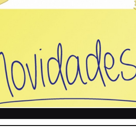
NOSSOS PRODUTOS
+ PREÇO
- PREÇ
1917 - BLU-RAY - FILME
1ª GUERRA MUNDIAL EM
DE GUERRA
CORES - DVD DUPLO
LACRADO
Por: R$99,00
Ou em até 24x de R$ 10,55
Por: R$45,00