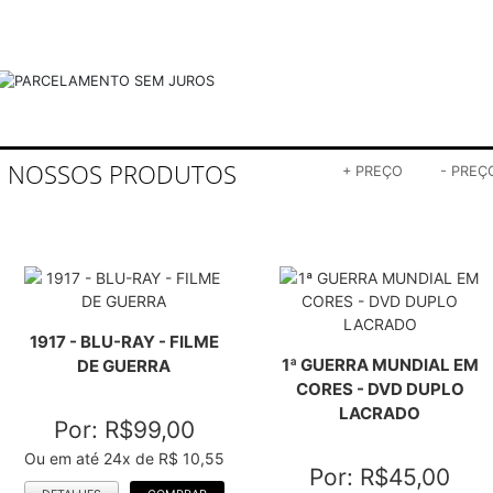
DETALHES
COMPRAR
Ou em até 23x de R$ 5,00
DETALHES
COMPRAR
A APARIÇÃO - DVD
A BELA E A FERA -
LACRADO - CHARLIE
BLURAY LACRADO -
SHEEN
CLÁSSICO DISNEY
Por: R$175,00
Por: R$85,00
Ou em até 24x de R$ 18,65
Ou em até 24x de R$ 9,06
DETALHES
COMPRAR
DETALHES
COMPRAR