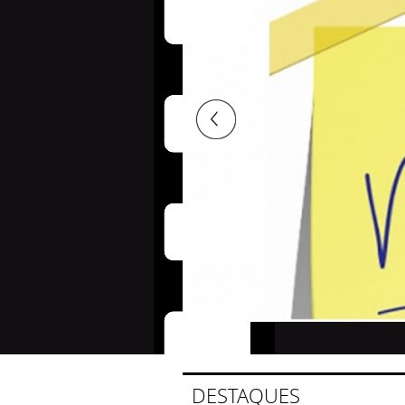
TODAS CATEGORIAS
NOVIDADES
FILMES MUSICAIS
AÇÃO / AVENTURA
ANIMAÇÃO / DESENHO
BLU-RAYS E DVDS USADOS
BUD SPENCE / TERENCE
HILL
CLÁSSICOS
COLEÇÕES