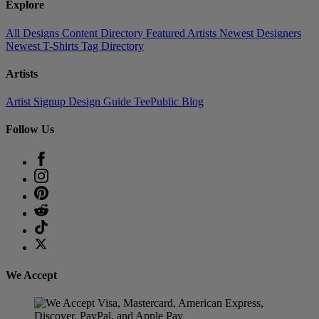
Explore
All Designs
Content Directory
Featured Artists
Newest Designers
Newest T-Shirts
Tag Directory
Artists
Artist Signup
Design Guide
TeePublic Blog
Follow Us
We Accept