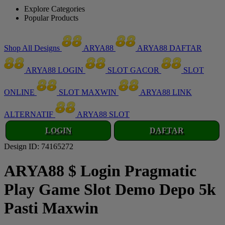
Explore Categories
Popular Products
Shop All Designs
ARYA88
ARYA88 DAFTAR
ARYA88 LOGIN
SLOT GACOR
SLOT
ONLINE
SLOT MAXWIN
ARYA88 LINK
ALTERNATIF
ARYA88 SLOT
LOGIN
DAFTAR
Design ID: 74165272
ARYA88 $ Login Pragmatic
Play Game Slot Demo Depo 5k
Pasti Maxwin