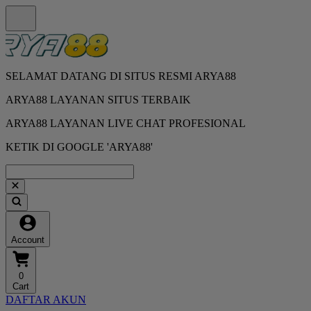
SELAMAT DATANG DI SITUS RESMI ARYA88
ARYA88 LAYANAN SITUS TERBAIK
ARYA88 LAYANAN LIVE CHAT PROFESIONAL
KETIK DI GOOGLE 'ARYA88'
Account
0
Cart
DAFTAR AKUN