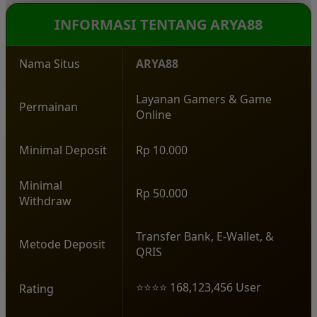
tersinkronisasi real-time ke server pusat. Jadi, misal
gerah.
pas jari udah nekatin tombol spin buat berburu
INFORMASI TENTANG ARYA88
kelipatan x1500 eh sinyalnya tiba-tiba hilang,
putaran itu tetap dihitung oleh sistem. Kalau
Nama Situs
ARYA88
kebetulan di putaran yang blank tadi muncul
simbol scatter atau jackpot, hadiahnya tetap aman
masuk ke saldo. Begitu koneksi internet kembali
Layanan Gamers & Game
Permainan
stabil, Anda tinggal login lagi lewat Link Slot88
Online
resmi, langsung buka riwayat permainan, dan
hasilnya pasti bikin lega karena tidak ada data atau
Minimal Deposit
Rp 10.000
kemenangan yang bocor.
Minimal
Rp 50.000
Withdraw
Transfer Bank, E-Wallet, &
Metode Deposit
QRIS
⭐⭐⭐⭐ 168,123,456 User
Rating