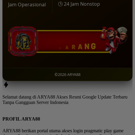
🕒 24 Jam Nonstop
Jam Operasional
©2026 ARYA88
Selamat datang di ARYA88 Akses Resmi Google Update Terbaru
Tanpa Gangguan Server Indonesia
PROFIL ARYA88
ARYA88 berikan portal utama akses login pragmatic play game