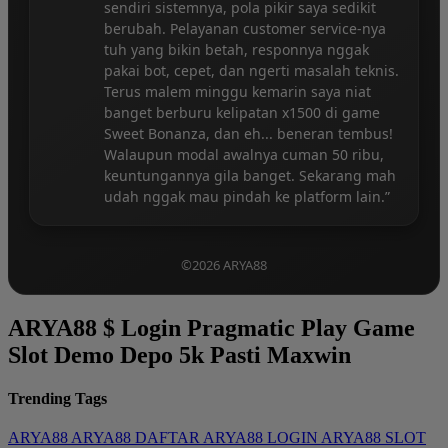
sendiri sistemnya, pola pikir saya sedikit
berubah. Pelayanan customer service-nya
tuh yang bikin betah, responnya nggak
pakai bot, cepet, dan ngerti masalah teknis.
Terus malem minggu kemarin saya niat
banget berburu kelipatan x1500 di game
Sweet Bonanza, dan eh... beneran tembus!
Walaupun modal awalnya cuman 50 ribu,
keuntungannya gila banget. Sekarang mah
udah nggak mau pindah ke platform lain.”
©2026 ARYA88
ARYA88 $ Login Pragmatic Play Game
Slot Demo Depo 5k Pasti Maxwin
Trending Tags
ARYA88
ARYA88 DAFTAR
ARYA88 LOGIN
ARYA88 SLOT