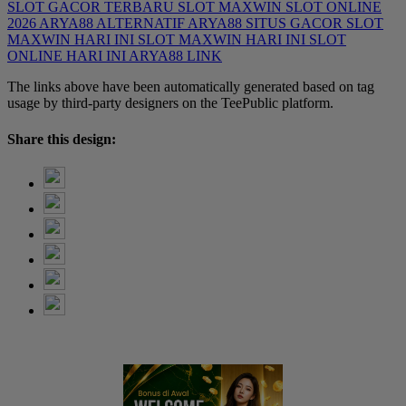
SLOT GACOR TERBARU
SLOT MAXWIN
SLOT ONLINE
2026
ARYA88 ALTERNATIF
ARYA88 SITUS GACOR
SLOT
MAXWIN HARI INI
SLOT MAXWIN HARI INI
SLOT
ONLINE HARI INI
ARYA88 LINK
The links above have been automatically generated based on tag
usage by third-party designers on the TeePublic platform.
Share this design: