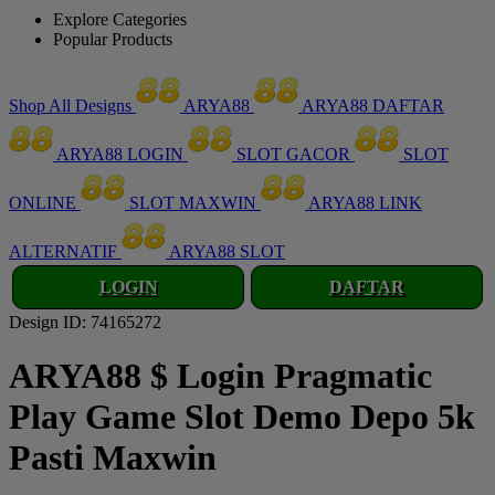
Explore Categories
Popular Products
Shop All Designs
ARYA88
ARYA88 DAFTAR
ARYA88 LOGIN
SLOT GACOR
SLOT
ONLINE
SLOT MAXWIN
ARYA88 LINK
ALTERNATIF
ARYA88 SLOT
LOGIN
DAFTAR
Design ID: 74165272
ARYA88 $ Login Pragmatic
Play Game Slot Demo Depo 5k
Pasti Maxwin