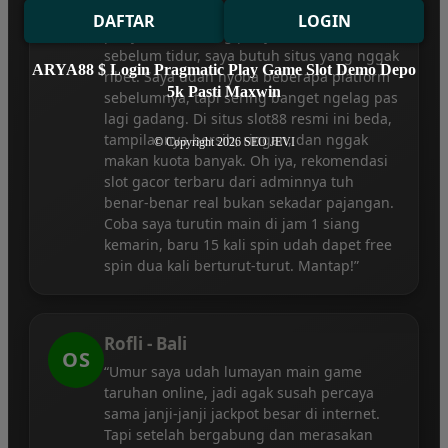
RF
“Jujur, sebagai pekerja kantoran yang cuma
DAFTAR
LOGIN
punya waktu luang pas jam istirahat atau
sebelum tidur, saya butuh situs yang nggak
ARYA88 $ Login Pragmatic Play Game Slot Demo Depo
ribet. Saya udah nyoba beberapa platform
5k Pasti Maxwin
sebelumnya, tapi sering banget ngelag pas
lagi gadang. Di situs slot88 resmi ini beda,
tampilannya bersih, ringan, dan nggak
© Copyright 2026
SEO JEVI
makan kuota banyak. Oh iya, rekomendasi
slot gacor terbaru dari adminnya tuh
benar-benar real bukan sekadar pajangan.
Coba saya turutin main di jam 1 siang
kemarin, baru 15 kali spin udah dapet free
spin dua kali berturut-turut. Mantap!”
Rofli - Bali
OS
“Umur saya udah lumayan main game
taruhan online, jadi agak susah percaya
sama janji-janji jackpot besar di internet.
Tapi setelah bergabung dan merasakan