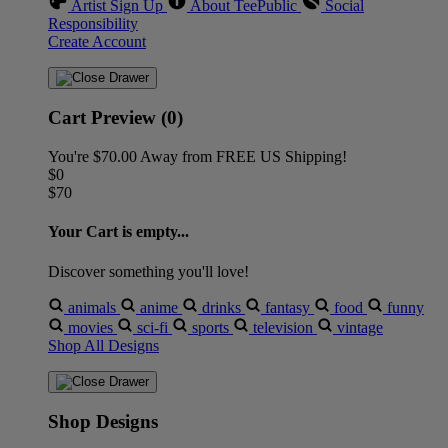
Artist Sign Up
About TeePublic
Social
Responsibility
Create Account
Cart Preview (0)
You're
$70.00
Away from
FREE US Shipping!
$0
$70
Your Cart is empty...
Discover something you'll love!
animals
anime
drinks
fantasy
food
funny
movies
sci-fi
sports
television
vintage
Shop All Designs
Shop Designs