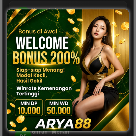
Yoga - Lubuk paham
AS
“Awalnya iseng-iseng aja nyobain main di
sini karena sering liat temen saya menang
terus. Ternyata emang beda rasanya pas
main di ARYA88. Kemarin malam saya coba
peruntungan di game Gates of Olympus,
nggak nyangka pas lagi turu-turu untung
nggak sengaja dapet scatter. Angka
multiplier-nya muter terus sampai akhirnya
nempel di x1500! Jantung rasanya copot,
saldo langsung naik drastis. Yang bikin
tambah seneeng, pas mau narik dana tuh
cuman butuh waktu sekitar 2 menit,
langsung masuk ke rekening BCA tanpa
potongan aneh-aneh. Langgak pake
drama.”
Gifran - Medan