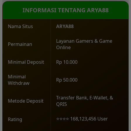
tersinkronisasi real-time ke server pusat. Jadi, misal
gerah.
pas jari udah nekatin tombol spin buat berburu
INFORMASI TENTANG ARYA88
kelipatan x1500 eh sinyalnya tiba-tiba hilang,
putaran itu tetap dihitung oleh sistem. Kalau
Nama Situs
ARYA88
kebetulan di putaran yang blank tadi muncul
simbol scatter atau jackpot, hadiahnya tetap aman
masuk ke saldo. Begitu koneksi internet kembali
Layanan Gamers & Game
Permainan
stabil, Anda tinggal login lagi lewat Link Slot88
Online
resmi, langsung buka riwayat permainan, dan
hasilnya pasti bikin lega karena tidak ada data atau
Minimal Deposit
Rp 10.000
kemenangan yang bocor.
Minimal
Rp 50.000
Withdraw
Transfer Bank, E-Wallet, &
Metode Deposit
QRIS
⭐⭐⭐⭐ 168,123,456 User
Rating