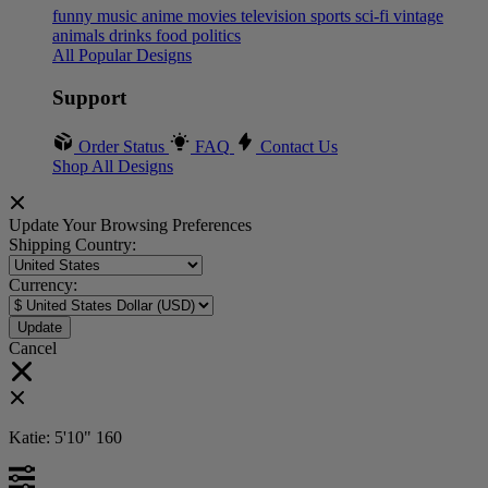
funny
music
anime
movies
television
sports
sci-fi
vintage
animals
drinks
food
politics
All Popular Designs
Support
Order Status
FAQ
Contact Us
Shop All Designs
Update Your Browsing Preferences
Shipping Country:
Currency:
Cancel
Katie:
5'10"
160