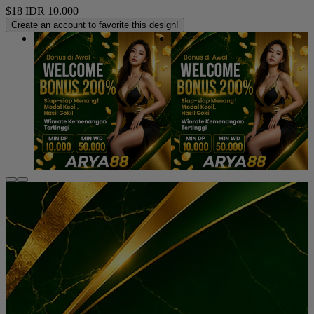
$18
IDR 10.000
Create an account to favorite this design!