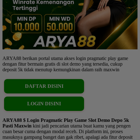
ARYA88 berikan portal utama akses login pragmatic play game
dengan fitur bermain gratis di slot demo yang tersedia, cukup
deposit 5k tidak menutup kemungkinan dalam raih maxwin
DAFTAR DISINI
LOGIN DISINI
ARYA88 $ Login Pragmatic Play Game Slot Demo Depo 5k
Pasti Maxwin
kini jadi pencarian utama buat kamu yang pengen
cuan besar cuma dengan modal receh. Di platform ini, proses
masuknya gampang banget dan gak ribet, apalagi ada fitur deposit