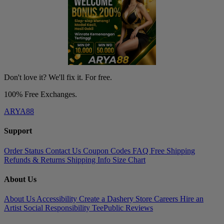
Don't love it? We'll fix it. For free.
100% Free Exchanges.
ARYA88
Support
Order Status
Contact Us
Coupon Codes
FAQ
Free Shipping
Refunds & Returns
Shipping Info
Size Chart
About Us
About Us
Accessibility
Create a Dashery Store
Careers
Hire an
Artist
Social Responsibility
TeePublic Reviews