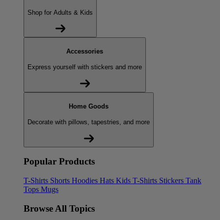
Shop for Adults & Kids
Accessories
Express yourself with stickers and more
Home Goods
Decorate with pillows, tapestries, and more
Popular Products
T-Shirts
Shorts
Hoodies
Hats
Kids T-Shirts
Stickers
Tank
Tops
Mugs
Browse All Topics