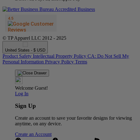
© TP Apparel LLC 2012 - 2025
United States - $ USD
Product Safety
Intellectual Property Policy
CA: Do Not Sell My
Personal Information
Privacy Policy
Terms
Welcome Guest!
Log In
Sign Up
Create an account to save your favorite designs for viewing
anytime, on any device.
Create an Account