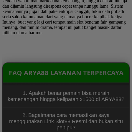
kendala waktu mau narik dana kemenangan, tinggal chat admin aja
dan dijamin langsung direspons cepet tanpa nunggu lama. Sistem
keamanannya juga udah pake enkripsi canggih, bikin data pribadi
serta saldo kamu aman dari yang namanya bocor ke pihak ketiga.
Intinya, buat yang lagi cari tempat main slot beneran fair, gampang
menang, dan minim drama, tempat ini patut banget masuk daftar
pilihan utama harimu.
FAQ ARYA88 LAYANAN TERPERCAYA
1. Apakah benar pemain bisa meraih
kemenangan hingga kelipatan x1500 di ARYA88?
Tentu saja. Platform ini memang dirancang untuk
2. Bagaimana cara memastikan saya
memberikan peluang riil bagi penggunanya untuk
menggunakan Link Slot88 Resmi dan bukan situ
memicu multiplier raksasa hingga x1500. Hal ini
penipu?
tidak sekadar janji, karena provider permainan