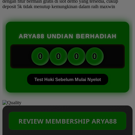
dengan fitur bermain gratis di slot demo yang tersedia, cukup
deposit 5k tidak menutup kemungkinan dalam raih maxwin
ARYA88 UNDIAN BERHADIAH
0
0
0
0
Test Hoki Sebelum Mulai Nyelot
REVIEW MEMBERSHIP ARYA88