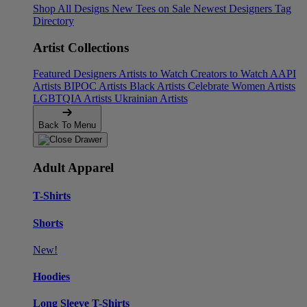
Shop All Designs
New Tees on Sale
Newest Designers
Tag
Directory
Artist Collections
Featured Designers
Artists to Watch
Creators to Watch
AAPI
Artists
BIPOC Artists
Black Artists
Celebrate Women Artists
LGBTQIA Artists
Ukrainian Artists
Back To Menu
Adult Apparel
T-Shirts
Shorts
New!
Hoodies
Long Sleeve T-Shirts