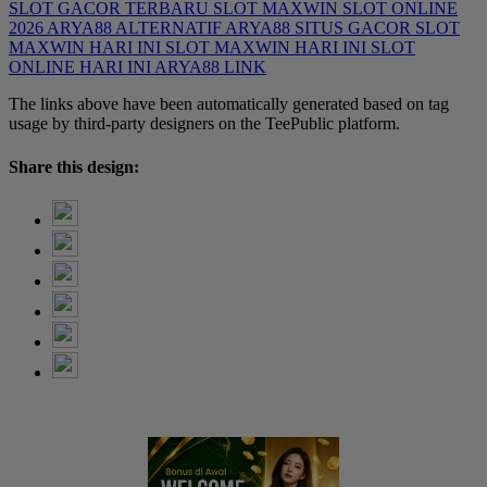
SLOT GACOR TERBARU
SLOT MAXWIN
SLOT ONLINE
2026
ARYA88 ALTERNATIF
ARYA88 SITUS GACOR
SLOT
MAXWIN HARI INI
SLOT MAXWIN HARI INI
SLOT
ONLINE HARI INI
ARYA88 LINK
The links above have been automatically generated based on tag
usage by third-party designers on the TeePublic platform.
Share this design: