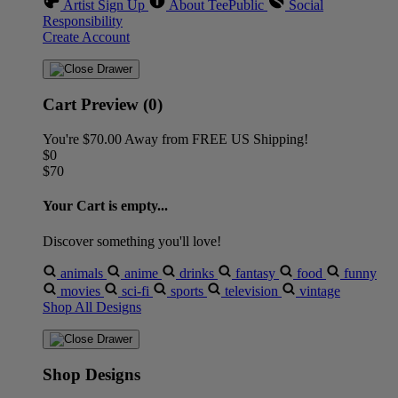
Artist Sign Up
About TeePublic
Social
Responsibility
Create Account
Cart Preview (0)
You're
$70.00
Away from
FREE US Shipping!
$0
$70
Your Cart is empty...
Discover something you'll love!
animals
anime
drinks
fantasy
food
funny
movies
sci-fi
sports
television
vintage
Shop All Designs
Shop Designs