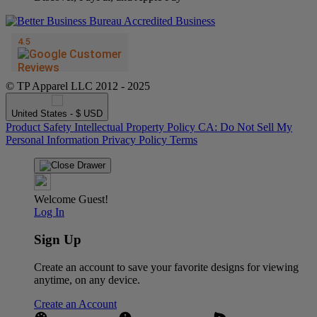
© TP Apparel LLC 2012 - 2025
United States - $ USD
Product Safety
Intellectual Property Policy
CA: Do Not Sell My
Personal Information
Privacy Policy
Terms
Welcome Guest!
Log In
Sign Up
Create an account to save your favorite designs for viewing
anytime, on any device.
Create an Account