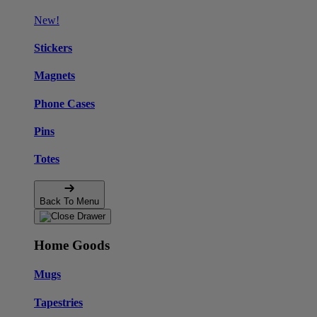
New!
Stickers
Magnets
Phone Cases
Pins
Totes
Back To Menu
Home Goods
Mugs
Tapestries