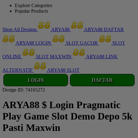
Explore Categories
Popular Products
Shop All Designs
ARYA88
ARYA88 DAFTAR
ARYA88 LOGIN
SLOT GACOR
SLOT
ONLINE
SLOT MAXWIN
ARYA88 LINK
ALTERNATIF
ARYA88 SLOT
LOGIN
DAFTAR
Design ID: 74165272
ARYA88 $ Login Pragmatic
Play Game Slot Demo Depo 5k
Pasti Maxwin