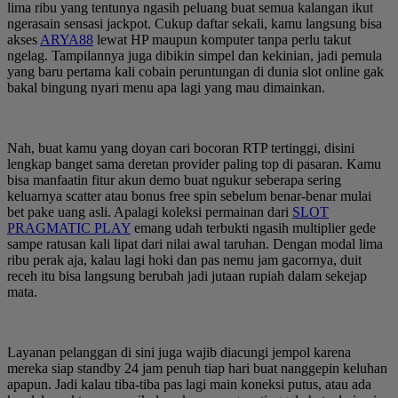
lima ribu yang tentunya ngasih peluang buat semua kalangan ikut
ngerasain sensasi jackpot. Cukup daftar sekali, kamu langsung bisa
akses
ARYA88
lewat HP maupun komputer tanpa perlu takut
ngelag. Tampilannya juga dibikin simpel dan kekinian, jadi pemula
yang baru pertama kali cobain peruntungan di dunia slot online gak
bakal bingung nyari menu apa lagi yang mau dimainkan.
Nah, buat kamu yang doyan cari bocoran RTP tertinggi, disini
lengkap banget sama deretan provider paling top di pasaran. Kamu
bisa manfaatin fitur akun demo buat ngukur seberapa sering
keluarnya scatter atau bonus free spin sebelum benar-benar mulai
bet pake uang asli. Apalagi koleksi permainan dari
SLOT
PRAGMATIC PLAY
emang udah terbukti ngasih multiplier gede
sampe ratusan kali lipat dari nilai awal taruhan. Dengan modal lima
ribu perak aja, kalau lagi hoki dan pas nemu jam gacornya, duit
receh itu bisa langsung berubah jadi jutaan rupiah dalam sekejap
mata.
Layanan pelanggan di sini juga wajib diacungi jempol karena
mereka siap standby 24 jam penuh tiap hari buat nanggepin keluhan
apapun. Jadi kalau tiba-tiba pas lagi main koneksi putus, atau ada