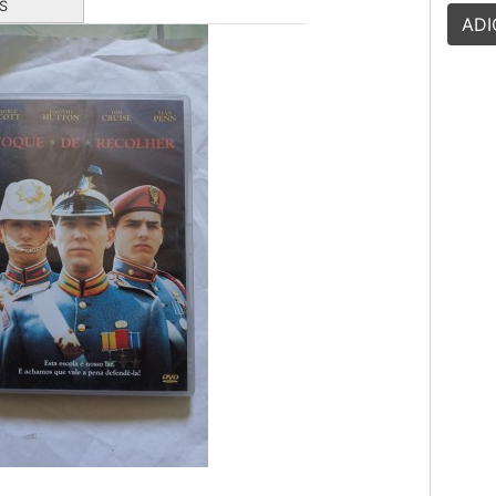
S
ADI