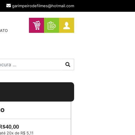
garimpeirodefilmes@hotmail.com
ATO
Procurar
ÇO
 R$40,00
até 20x de R$ 5,11