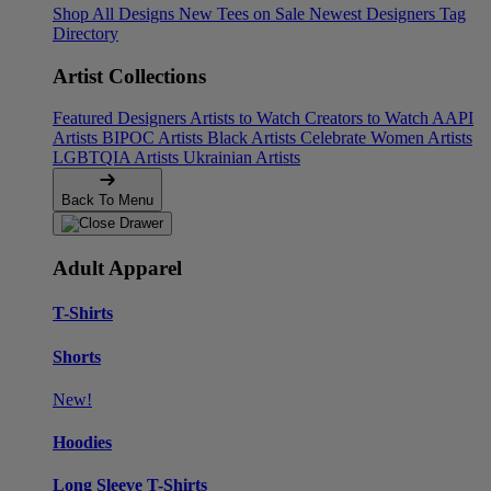
Shop All Designs
New Tees on Sale
Newest Designers
Tag
Directory
Artist Collections
Featured Designers
Artists to Watch
Creators to Watch
AAPI
Artists
BIPOC Artists
Black Artists
Celebrate Women Artists
LGBTQIA Artists
Ukrainian Artists
Back To Menu
Adult Apparel
T-Shirts
Shorts
New!
Hoodies
Long Sleeve T-Shirts