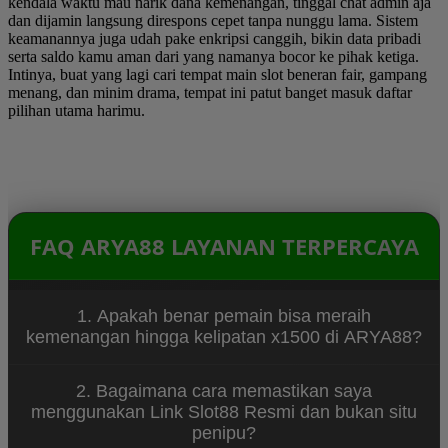
kendala waktu mau narik dana kemenangan, tinggal chat admin aja
dan dijamin langsung direspons cepet tanpa nunggu lama. Sistem
keamanannya juga udah pake enkripsi canggih, bikin data pribadi
serta saldo kamu aman dari yang namanya bocor ke pihak ketiga.
Intinya, buat yang lagi cari tempat main slot beneran fair, gampang
menang, dan minim drama, tempat ini patut banget masuk daftar
pilihan utama harimu.
FAQ ARYA88 LAYANAN TERPERCAYA
1. Apakah benar pemain bisa meraih
kemenangan hingga kelipatan x1500 di ARYA88?
Tentu saja. Platform ini memang dirancang untuk
2. Bagaimana cara memastikan saya
memberikan peluang riil bagi penggunanya untuk
menggunakan Link Slot88 Resmi dan bukan situ
memicu multiplier raksasa hingga x1500. Hal ini
penipu?
tidak sekadar janji, karena provider permainan