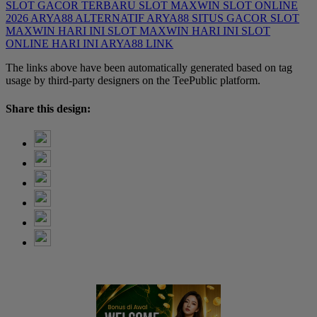
SLOT GACOR TERBARU
SLOT MAXWIN
SLOT ONLINE
2026
ARYA88 ALTERNATIF
ARYA88 SITUS GACOR
SLOT
MAXWIN HARI INI
SLOT MAXWIN HARI INI
SLOT
ONLINE HARI INI
ARYA88 LINK
The links above have been automatically generated based on tag
usage by third-party designers on the TeePublic platform.
Share this design: