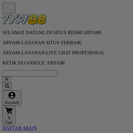
SELAMAT DATANG DI SITUS RESMI ARYA88
ARYA88 LAYANAN SITUS TERBAIK
ARYA88 LAYANAN LIVE CHAT PROFESIONAL
KETIK DI GOOGLE 'ARYA88'
Account
0
Cart
DAFTAR AKUN