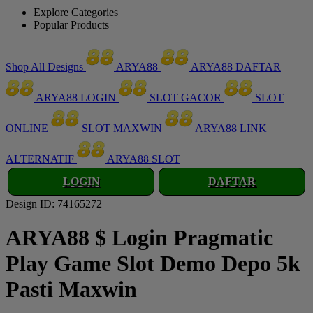
Explore Categories
Popular Products
Shop All Designs
ARYA88
ARYA88 DAFTAR
ARYA88 LOGIN
SLOT GACOR
SLOT
ONLINE
SLOT MAXWIN
ARYA88 LINK
ALTERNATIF
ARYA88 SLOT
LOGIN
DAFTAR
Design ID: 74165272
ARYA88 $ Login Pragmatic
Play Game Slot Demo Depo 5k
Pasti Maxwin