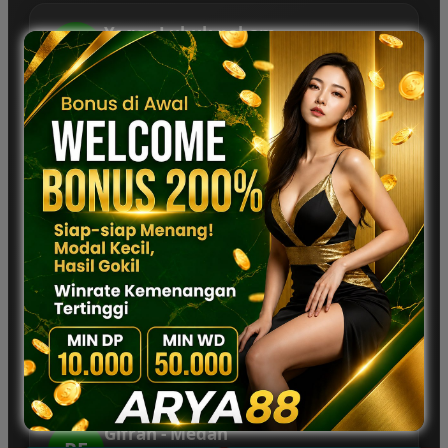
Yoga - Lubuk paham
AS
“Awalnya iseng-iseng aja nyobain main di
sini karena sering liat temen saya menang
terus. Ternyata emang beda rasanya pas
main di ARYA88. Kemarin malam saya coba
peruntungan di game Gates of Olympus,
nggak nyangka pas lagi turu-turu untung
nggak sengaja dapet scatter. Angka
multiplier-nya muter terus sampai akhirnya
nempel di x1500! Jantung rasanya copot,
saldo langsung naik drastis. Yang bikin
tambah seneeng, pas mau narik dana tuh
cuman butuh waktu sekitar 2 menit,
langsung masuk ke rekening BCA tanpa
potongan aneh-aneh. Langgak pake
drama.”
Gifran - Medan