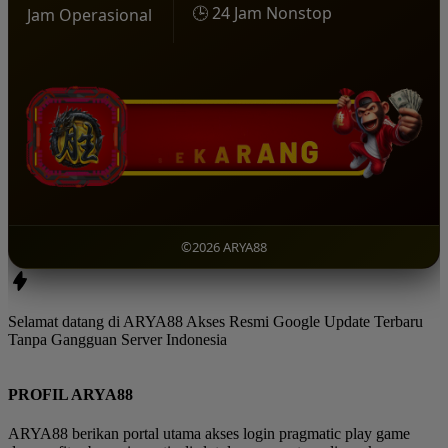
🕒 24 Jam Nonstop
Jam Operasional
©2026 ARYA88
Selamat datang di ARYA88 Akses Resmi Google Update Terbaru
Tanpa Gangguan Server Indonesia
PROFIL ARYA88
ARYA88 berikan portal utama akses login pragmatic play game