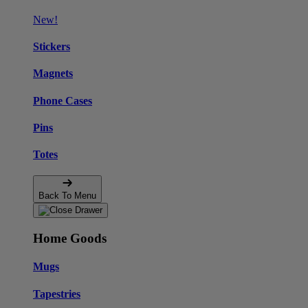
New!
Stickers
Magnets
Phone Cases
Pins
Totes
Back To Menu
Home Goods
Mugs
Tapestries