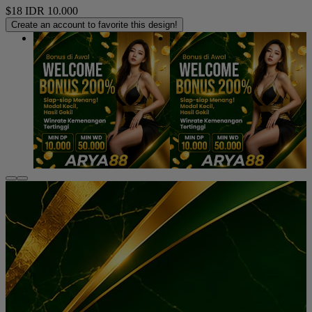
$18
IDR 10.000
Create an account to favorite this design!