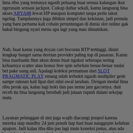
lima ribu yang tentunya ngasih peluang buat semua kalangan ikut
ngerasain sensasi jackpot. Cukup daftar sekali, kamu langsung bisa
akses
ARYA88
lewat HP maupun komputer tanpa perlu takut
ngelag. Tampilannya juga dibikin simpel dan kekinian, jadi pemula
yang baru pertama kali cobain peruntungan di dunia slot online gak
bakal bingung nyari menu apa lagi yang mau dimainkan.
Nah, buat kamu yang doyan cari bocoran RTP tertinggi, disini
lengkap banget sama deretan provider paling top di pasaran. Kamu
bisa manfaatin fitur akun demo buat ngukur seberapa sering
keluarnya scatter atau bonus free spin sebelum benar-benar mulai
bet pake uang asli. Apalagi koleksi permainan dari
SLOT
PRAGMATIC PLAY
emang udah terbukti ngasih multiplier gede
sampe ratusan kali lipat dari nilai awal taruhan. Dengan modal lima
ribu perak aja, kalau lagi hoki dan pas nemu jam gacornya, duit
receh itu bisa langsung berubah jadi jutaan rupiah dalam sekejap
mata.
Layanan pelanggan di sini juga wajib diacungi jempol karena
mereka siap standby 24 jam penuh tiap hari buat nanggepin keluhan
apapun. Jadi kalau tiba-tiba pas lagi main koneksi putus, atau ada