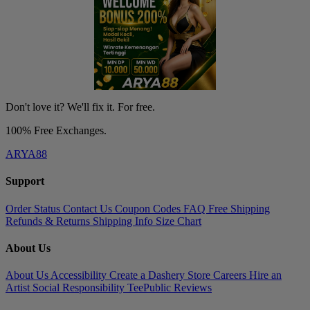
Don't love it? We'll fix it. For free.
100% Free Exchanges.
ARYA88
Support
Order Status
Contact Us
Coupon Codes
FAQ
Free Shipping
Refunds & Returns
Shipping Info
Size Chart
About Us
About Us
Accessibility
Create a Dashery Store
Careers
Hire an
Artist
Social Responsibility
TeePublic Reviews