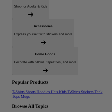
Shop for Adults & Kids
Accessories
Express yourself with stickers and more
Home Goods
Decorate with pillows, tapestries, and more
Popular Products
T-Shirts
Shorts
Hoodies
Hats
Kids T-Shirts
Stickers
Tank
Tops
Mugs
Browse All Topics