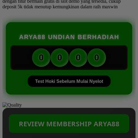
dengan fitur bermain gratis di slot demo yang tersedia, cukup
deposit 5k tidak menutup kemungkinan dalam raih maxwin
ARYA88 UNDIAN BERHADIAH
0
0
0
0
Test Hoki Sebelum Mulai Nyelot
REVIEW MEMBERSHIP ARYA88