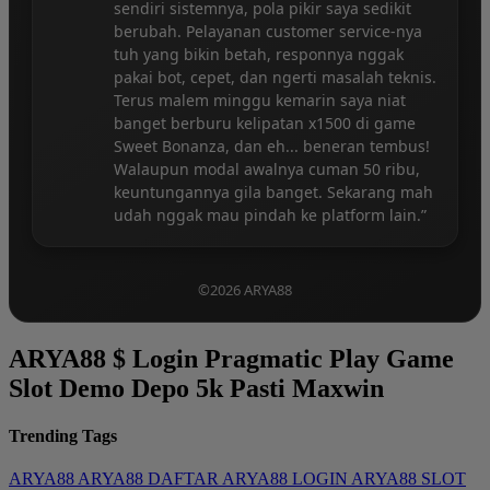
sendiri sistemnya, pola pikir saya sedikit
berubah. Pelayanan customer service-nya
tuh yang bikin betah, responnya nggak
pakai bot, cepet, dan ngerti masalah teknis.
Terus malem minggu kemarin saya niat
banget berburu kelipatan x1500 di game
Sweet Bonanza, dan eh... beneran tembus!
Walaupun modal awalnya cuman 50 ribu,
keuntungannya gila banget. Sekarang mah
udah nggak mau pindah ke platform lain.”
©2026 ARYA88
ARYA88 $ Login Pragmatic Play Game
Slot Demo Depo 5k Pasti Maxwin
Trending Tags
ARYA88
ARYA88 DAFTAR
ARYA88 LOGIN
ARYA88 SLOT