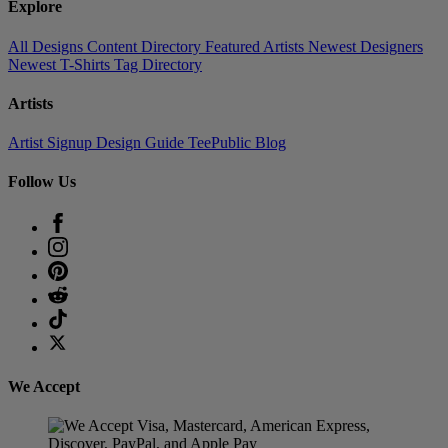
Explore
All Designs
Content Directory
Featured Artists
Newest Designers
Newest T-Shirts
Tag Directory
Artists
Artist Signup
Design Guide
TeePublic Blog
Follow Us
We Accept