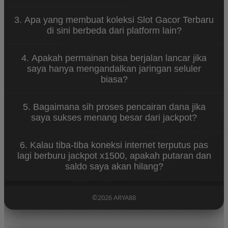
yang tersedia di sini menggunakan algoritma RNG
Untuk menghindari link palsu yang bertebaran di
(Random Number Generator) berkualitas tinggi
3. Apa yang membuat koleksi Slot Gacor Terbaru
mesin pencari, pastikan Anda selalu mengakses
yang memberikan peluang adil. Banyak member
di sini berbeda dari platform lain?
URL resmi yang terenkripsi (ditandai dengan ikon
kita yang sudah membuktikan bagaimana taruhan
gembok di kolom alamat browser). Situs asli kami
Kita tidak sekadar menumpuk judul permainan, tapi
kecil bisa berubah menjadi saldo jumbo dalam
selalu menjaga konsistensi tampilan antarmuka
4. Apakah permainan bisa berjalan lancar jika
melakukan kurasi ketat terhadap setiap game yang
hitungan menit saat fitur free spin atau scatter
dan tidak pernah meminta data sensitif seperti
saya hanya mengandalkan jaringan seluler
masuk. Tim kami secara berkala memantau tingkat
berhasil diaktifkan.
password OTP atau PIN bank di luar halaman
biasa?
RTP (Return to Player) dari setiap provider. Jadi,
transaksi resmi. Sebagai langkah aman, simpan
pemain tidak perlu pusing mencari tahu mana
Sangat bisa. Kita memahami banget kalau
langsung tautan resmi di bookmark browser Anda
game yang sedang dalam fase panas. Informasi
5. Bagaimana sih proses pencairan dana jika
mayoritas pemain saat ini lebih suka bermain santai
setelah berhasil login pertama kali.
mengenai slot gacor terbaru selalu diperbarui
saya sukses menang besar dari jackpot?
diHP. Oleh karena itu, seluruh sistem telah
setiap hari berdasarkan data riil aktivitas pemain,
dioptimalkan supaya ringan dan tidak menyedot
Nggak perlu menunggu berjam-jam atau disuruh
sehingga peluang Anda untuk mendapatkan
kuota internet berlebih. Bahkan dengan koneksi 4G
6. Kalau tiba-tiba koneksi internet terputus pas
macam-macam dulu. Begitu Anda menang dan
maxwin terbuka lebar.
yang sedang naik-turun sekalipun, proses spin
lagi berburu jackpot x1500, apakah putaran dan
saldo masuk, Anda tinggal masuk ke menu
tetap berjalan tanpa lag atau blank screen.
saldo saya akan hilang?
penarikan, masukkan nominal, dan kasih
Grafisnya memang kece, tapi performa servernya
konfirmasi. Sistem keuangan kami berjalan
Tenang dulu, nggak perlu panik atau marah-marah
tetap dijaga agar nggak bikin emosi pas lagi
otomatis dengan dukungan bank lokal terbesar
kalau hal semacam itu kejadian. Sistem server di
©2026 ARYA88
momen penting.
dan e-wallet populer. Dalam waktu kurang dari 3
platform ini menggunakan teknologi save-state di
menit, dana akan langsung berdenting di rekening
mana setiap detik permainan Anda langsung
Anda tanpa potongan biaya admin yang bikin