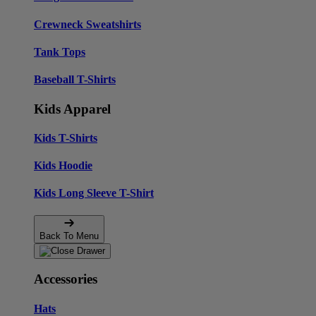
Crewneck Sweatshirts
Tank Tops
Baseball T-Shirts
Kids Apparel
Kids T-Shirts
Kids Hoodie
Kids Long Sleeve T-Shirt
Back To Menu
Accessories
Hats