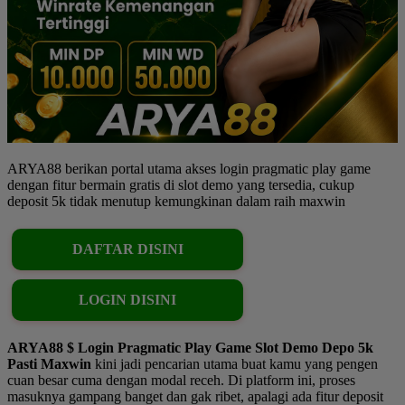
ARYA88 berikan portal utama akses login pragmatic play game
dengan fitur bermain gratis di slot demo yang tersedia, cukup
deposit 5k tidak menutup kemungkinan dalam raih maxwin
DAFTAR DISINI
LOGIN DISINI
ARYA88 $ Login Pragmatic Play Game Slot Demo Depo 5k
Pasti Maxwin
kini jadi pencarian utama buat kamu yang pengen
cuan besar cuma dengan modal receh. Di platform ini, proses
masuknya gampang banget dan gak ribet, apalagi ada fitur deposit