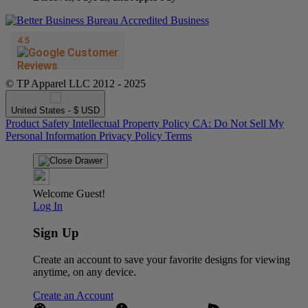
© TP Apparel LLC 2012 - 2025
United States - $ USD
Product Safety
Intellectual Property Policy
CA: Do Not Sell My
Personal Information
Privacy Policy
Terms
Welcome Guest!
Log In
Sign Up
Create an account to save your favorite designs for viewing
anytime, on any device.
Create an Account