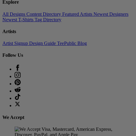
Explore
All Designs
Content Directory
Featured Artists
Newest Designers
Newest T-Shirts
Tag Directory
Artists
Artist Signup
Design Guide
TeePublic Blog
Follow Us
We Accept