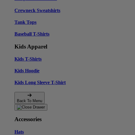
Crewneck Sweatshirts
Tank Tops
Baseball T-Shirts
Kids Apparel
Kids T-Shirts
Kids Hoodie
Kids Long Sleeve T-Shirt
Back To Menu
Accessories
Hats