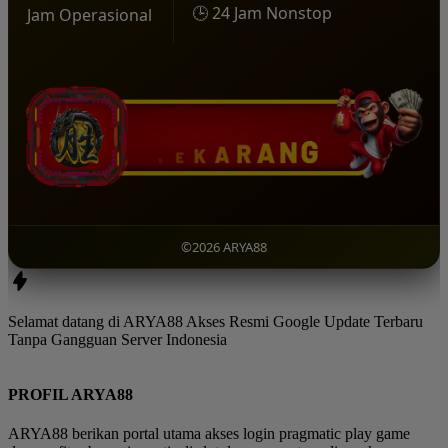
🕒 24 Jam Nonstop
Jam Operasional
©2026 ARYA88
Selamat datang di ARYA88 Akses Resmi Google Update Terbaru
Tanpa Gangguan Server Indonesia
PROFIL ARYA88
ARYA88 berikan portal utama akses login pragmatic play game