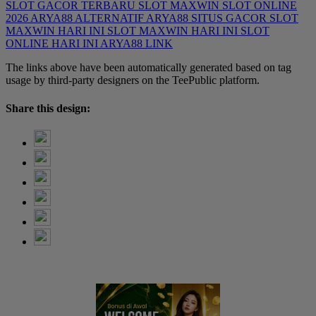
SLOT GACOR TERBARU
SLOT MAXWIN
SLOT ONLINE
2026
ARYA88 ALTERNATIF
ARYA88 SITUS GACOR
SLOT
MAXWIN HARI INI
SLOT MAXWIN HARI INI
SLOT
ONLINE HARI INI
ARYA88 LINK
The links above have been automatically generated based on tag
usage by third-party designers on the TeePublic platform.
Share this design: