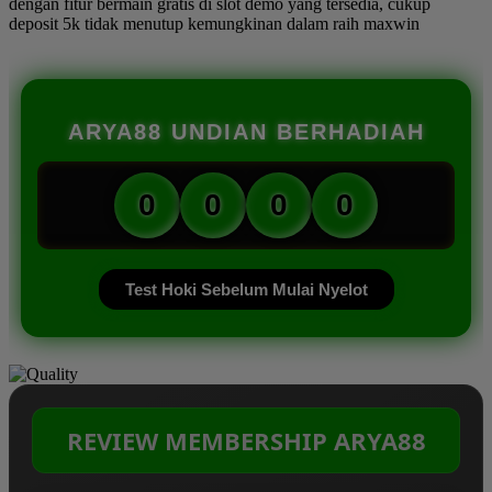
dengan fitur bermain gratis di slot demo yang tersedia, cukup
deposit 5k tidak menutup kemungkinan dalam raih maxwin
ARYA88 UNDIAN BERHADIAH
0
0
0
0
Test Hoki Sebelum Mulai Nyelot
REVIEW MEMBERSHIP ARYA88