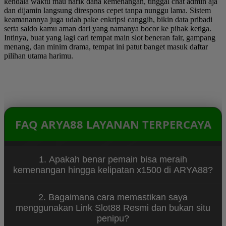
kendala waktu mau narik dana kemenangan, tinggal chat admin aja
dan dijamin langsung direspons cepet tanpa nunggu lama. Sistem
keamanannya juga udah pake enkripsi canggih, bikin data pribadi
serta saldo kamu aman dari yang namanya bocor ke pihak ketiga.
Intinya, buat yang lagi cari tempat main slot beneran fair, gampang
menang, dan minim drama, tempat ini patut banget masuk daftar
pilihan utama harimu.
FAQ ARYA88 LAYANAN TERPERCAYA
1. Apakah benar pemain bisa meraih
kemenangan hingga kelipatan x1500 di ARYA88?
Tentu saja. Platform ini memang dirancang untuk
2. Bagaimana cara memastikan saya
memberikan peluang riil bagi penggunanya untuk
menggunakan Link Slot88 Resmi dan bukan situ
memicu multiplier raksasa hingga x1500. Hal ini
penipu?
tidak sekadar janji, karena provider permainan