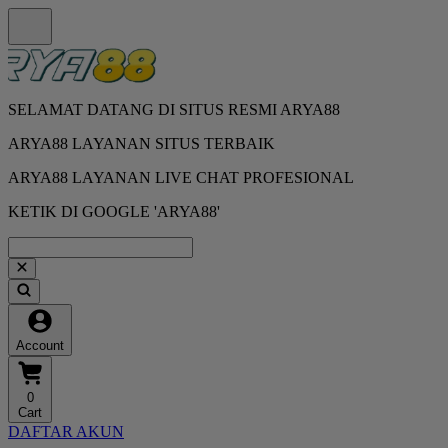
SELAMAT DATANG DI SITUS RESMI ARYA88
ARYA88 LAYANAN SITUS TERBAIK
ARYA88 LAYANAN LIVE CHAT PROFESIONAL
KETIK DI GOOGLE 'ARYA88'
Account
0
Cart
DAFTAR AKUN