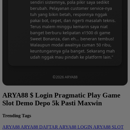
sendiri sistemnya, pola pikir saya sedikit
berubah. Pelayanan customer service-nya
tuh yang bikin betah, responnya nggak
pakai bot, cepet, dan ngerti masalah teknis.
Terus malem minggu kemarin saya niat
banget berburu kelipatan x1500 di game
Sweet Bonanza, dan eh... beneran tembus!
Walaupun modal awalnya cuman 50 ribu,
keuntungannya gila banget. Sekarang mah
udah nggak mau pindah ke platform lain.”
©2026 ARYA88
ARYA88 $ Login Pragmatic Play Game
Slot Demo Depo 5k Pasti Maxwin
Trending Tags
ARYA88
ARYA88 DAFTAR
ARYA88 LOGIN
ARYA88 SLOT