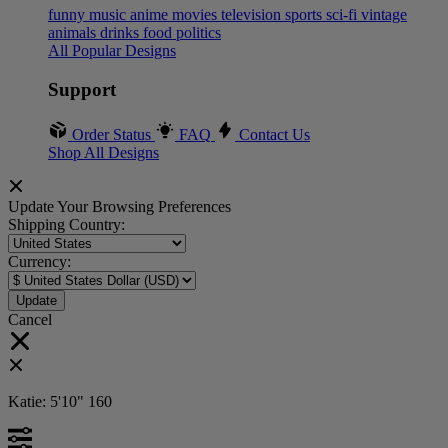
funny
music
anime
movies
television
sports
sci-fi
vintage
animals
drinks
food
politics
All Popular Designs
Support
Order Status
FAQ
Contact Us
Shop All Designs
Update Your Browsing Preferences
Shipping Country:
Currency:
Cancel
Katie:
5'10"
160