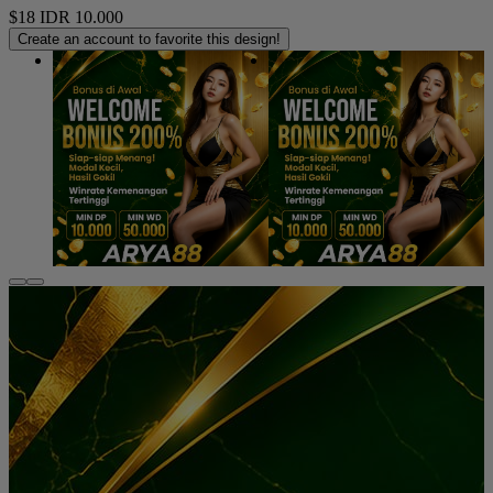
$18
IDR 10.000
Create an account to favorite this design!