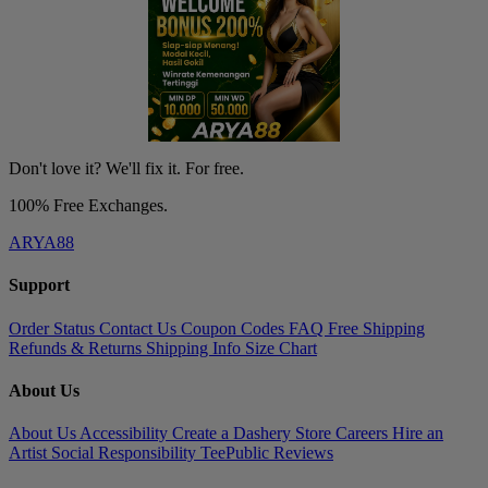
Don't love it? We'll fix it. For free.
100% Free Exchanges.
ARYA88
Support
Order Status
Contact Us
Coupon Codes
FAQ
Free Shipping
Refunds & Returns
Shipping Info
Size Chart
About Us
About Us
Accessibility
Create a Dashery Store
Careers
Hire an
Artist
Social Responsibility
TeePublic Reviews