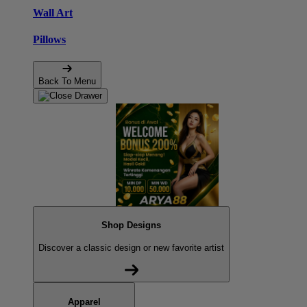
Wall Art
Pillows
Back To Menu
Shop Designs
Discover a classic design or new favorite artist
Apparel