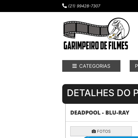
(21) 99428-7307
CATEGORIAS
P
DETALHES DO 
DEADPOOL - BLU-RAY
FOTOS