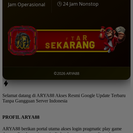
🕒 24 Jam Nonstop
Jam Operasional
©2026 ARYA88
Selamat datang di ARYA88 Akses Resmi Google Update Terbaru
Tanpa Gangguan Server Indonesia
PROFIL ARYA88
ARYA88 berikan portal utama akses login pragmatic play game