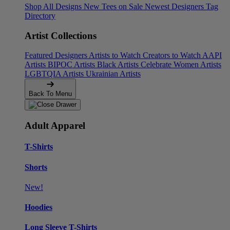
Shop All Designs
New Tees on Sale
Newest Designers
Tag
Directory
Artist Collections
Featured Designers
Artists to Watch
Creators to Watch
AAPI
Artists
BIPOC Artists
Black Artists
Celebrate Women Artists
LGBTQIA Artists
Ukrainian Artists
Back To Menu
Adult Apparel
T-Shirts
Shorts
New!
Hoodies
Long Sleeve T-Shirts