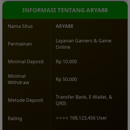
tersinkronisasi real-time ke server pusat. Jadi, misal
gerah.
pas jari udah nekatin tombol spin buat berburu
INFORMASI TENTANG ARYA88
kelipatan x1500 eh sinyalnya tiba-tiba hilang,
putaran itu tetap dihitung oleh sistem. Kalau
Nama Situs
ARYA88
kebetulan di putaran yang blank tadi muncul
simbol scatter atau jackpot, hadiahnya tetap aman
masuk ke saldo. Begitu koneksi internet kembali
Layanan Gamers & Game
Permainan
stabil, Anda tinggal login lagi lewat Link Slot88
Online
resmi, langsung buka riwayat permainan, dan
hasilnya pasti bikin lega karena tidak ada data atau
Minimal Deposit
Rp 10.000
kemenangan yang bocor.
Minimal
Rp 50.000
Withdraw
Transfer Bank, E-Wallet, &
Metode Deposit
QRIS
⭐⭐⭐⭐ 168,123,456 User
Rating