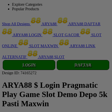
Explore Categories
Popular Products
Shop All Designs
ARYA88
ARYA88 DAFTAR
ARYA88 LOGIN
SLOT GACOR
SLOT
ONLINE
SLOT MAXWIN
ARYA88 LINK
ALTERNATIF
ARYA88 SLOT
LOGIN
DAFTAR
Design ID: 74165272
ARYA88 $ Login Pragmatic
Play Game Slot Demo Depo 5k
Pasti Maxwin