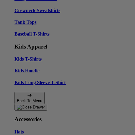
Crewneck Sweatshirts
Tank Tops
Baseball T-Shirts
Kids Apparel
Kids T-Shirts
Kids Hoodie
Kids Long Sleeve T-Shirt
Back To Menu
Accessories
Hats