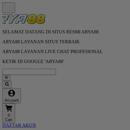
SELAMAT DATANG DI SITUS RESMI ARYA88
ARYA88 LAYANAN SITUS TERBAIK
ARYA88 LAYANAN LIVE CHAT PROFESIONAL
KETIK DI GOOGLE 'ARYA88'
Account
0
Cart
DAFTAR AKUN