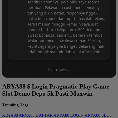
sendiri sistemnya, pola pikir saya sedikit
berubah. Pelayanan customer service-nya
tuh yang bikin betah, responnya nggak
pakai bot, cepet, dan ngerti masalah teknis.
Terus malem minggu kemarin saya niat
banget berburu kelipatan x1500 di game
Sweet Bonanza, dan eh... beneran tembus!
Walaupun modal awalnya cuman 50 ribu,
keuntungannya gila banget. Sekarang mah
udah nggak mau pindah ke platform lain.”
©2026 ARYA88
ARYA88 $ Login Pragmatic Play Game
Slot Demo Depo 5k Pasti Maxwin
Trending Tags
ARYA88
ARYA88 DAFTAR
ARYA88 LOGIN
ARYA88 SLOT