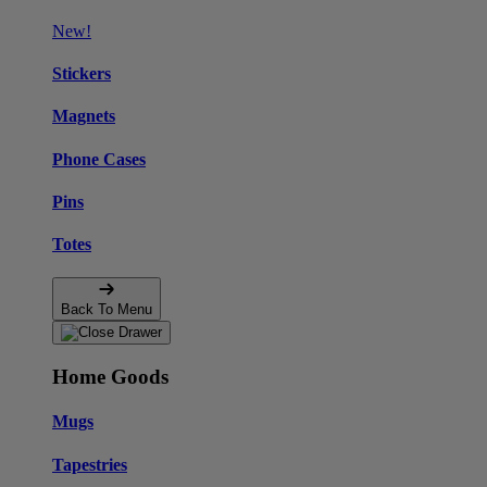
New!
Stickers
Magnets
Phone Cases
Pins
Totes
Back To Menu
Home Goods
Mugs
Tapestries