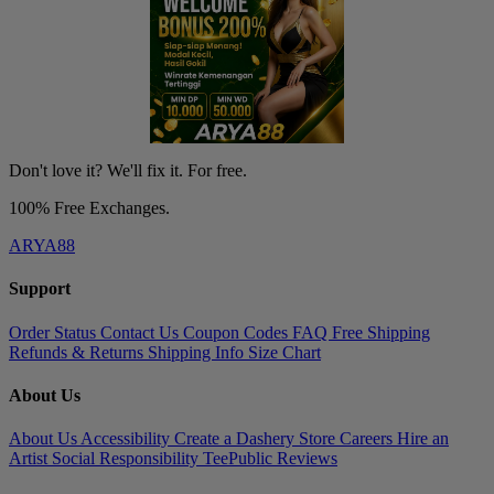
Don't love it? We'll fix it. For free.
100% Free Exchanges.
ARYA88
Support
Order Status
Contact Us
Coupon Codes
FAQ
Free Shipping
Refunds & Returns
Shipping Info
Size Chart
About Us
About Us
Accessibility
Create a Dashery Store
Careers
Hire an
Artist
Social Responsibility
TeePublic Reviews