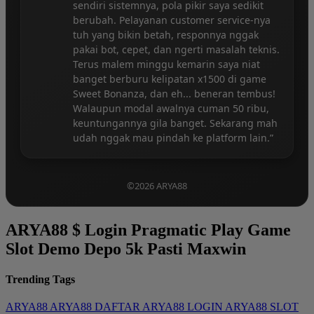
sendiri sistemnya, pola pikir saya sedikit
berubah. Pelayanan customer service-nya
tuh yang bikin betah, responnya nggak
pakai bot, cepet, dan ngerti masalah teknis.
Terus malem minggu kemarin saya niat
banget berburu kelipatan x1500 di game
Sweet Bonanza, dan eh... beneran tembus!
Walaupun modal awalnya cuman 50 ribu,
keuntungannya gila banget. Sekarang mah
udah nggak mau pindah ke platform lain.”
©2026 ARYA88
ARYA88 $ Login Pragmatic Play Game
Slot Demo Depo 5k Pasti Maxwin
Trending Tags
ARYA88
ARYA88 DAFTAR
ARYA88 LOGIN
ARYA88 SLOT