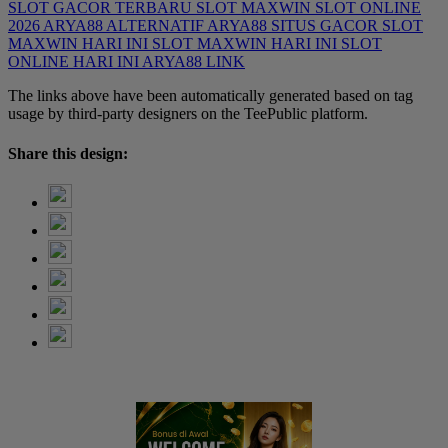
SLOT GACOR TERBARU
SLOT MAXWIN
SLOT ONLINE
2026
ARYA88 ALTERNATIF
ARYA88 SITUS GACOR
SLOT
MAXWIN HARI INI
SLOT MAXWIN HARI INI
SLOT
ONLINE HARI INI
ARYA88 LINK
The links above have been automatically generated based on tag
usage by third-party designers on the TeePublic platform.
Share this design: