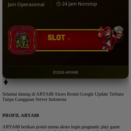
🕒 24 Jam Nonstop
Jam Operasional
©2026 ARYA88
Selamat datang di ARYA88 Akses Resmi Google Update Terbaru
Tanpa Gangguan Server Indonesia
PROFIL ARYA88
ARYA88 berikan portal utama akses login pragmatic play game