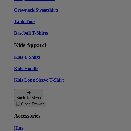
Crewneck Sweatshirts
Tank Tops
Baseball T-Shirts
Kids Apparel
Kids T-Shirts
Kids Hoodie
Kids Long Sleeve T-Shirt
Back To Menu
Accessories
Hats