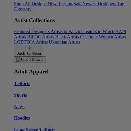
Shop All Designs
New Tees on Sale
Newest Designers
Tag
Directory
Artist Collections
Featured Designers
Artists to Watch
Creators to Watch
AAPI
Artists
BIPOC Artists
Black Artists
Celebrate Women Artists
LGBTQIA Artists
Ukrainian Artists
Back To Menu
Adult Apparel
T-Shirts
Shorts
New!
Hoodies
Long Sleeve T-Shirts