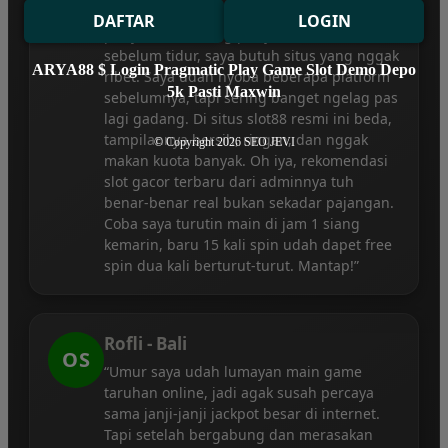
RF
“Jujur, sebagai pekerja kantoran yang cuma
DAFTAR
LOGIN
punya waktu luang pas jam istirahat atau
sebelum tidur, saya butuh situs yang nggak
ARYA88 $ Login Pragmatic Play Game Slot Demo Depo
ribet. Saya udah nyoba beberapa platform
5k Pasti Maxwin
sebelumnya, tapi sering banget ngelag pas
lagi gadang. Di situs slot88 resmi ini beda,
tampilannya bersih, ringan, dan nggak
© Copyright 2026
SEO JEVI
makan kuota banyak. Oh iya, rekomendasi
slot gacor terbaru dari adminnya tuh
benar-benar real bukan sekadar pajangan.
Coba saya turutin main di jam 1 siang
kemarin, baru 15 kali spin udah dapet free
spin dua kali berturut-turut. Mantap!”
Rofli - Bali
OS
“Umur saya udah lumayan main game
taruhan online, jadi agak susah percaya
sama janji-janji jackpot besar di internet.
Tapi setelah bergabung dan merasakan