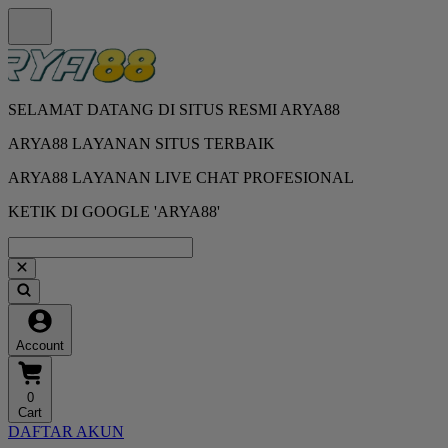
SELAMAT DATANG DI SITUS RESMI ARYA88
ARYA88 LAYANAN SITUS TERBAIK
ARYA88 LAYANAN LIVE CHAT PROFESIONAL
KETIK DI GOOGLE 'ARYA88'
Account
0
Cart
DAFTAR AKUN