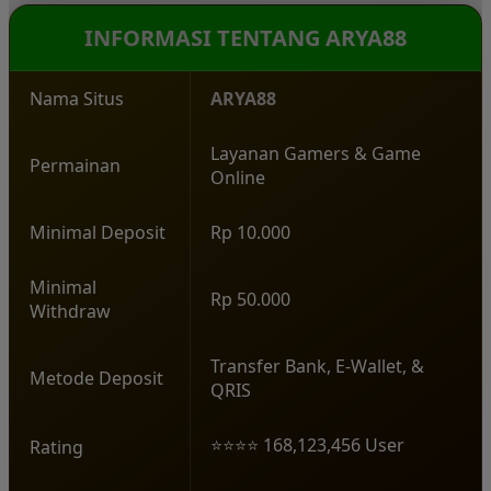
tersinkronisasi real-time ke server pusat. Jadi, misal
gerah.
pas jari udah nekatin tombol spin buat berburu
INFORMASI TENTANG ARYA88
kelipatan x1500 eh sinyalnya tiba-tiba hilang,
putaran itu tetap dihitung oleh sistem. Kalau
Nama Situs
ARYA88
kebetulan di putaran yang blank tadi muncul
simbol scatter atau jackpot, hadiahnya tetap aman
masuk ke saldo. Begitu koneksi internet kembali
Layanan Gamers & Game
Permainan
stabil, Anda tinggal login lagi lewat Link Slot88
Online
resmi, langsung buka riwayat permainan, dan
hasilnya pasti bikin lega karena tidak ada data atau
Minimal Deposit
Rp 10.000
kemenangan yang bocor.
Minimal
Rp 50.000
Withdraw
Transfer Bank, E-Wallet, &
Metode Deposit
QRIS
⭐⭐⭐⭐ 168,123,456 User
Rating