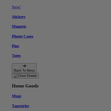
New!
Stickers
Magnets
Phone Cases
Pins
Totes
Back To Menu
Home Goods
Mugs
Tapestries