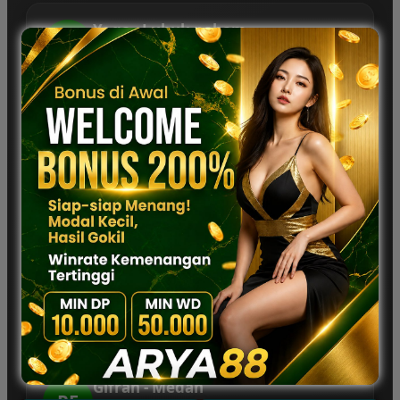
Yoga - Lubuk paham
AS
“Awalnya iseng-iseng aja nyobain main di
sini karena sering liat temen saya menang
terus. Ternyata emang beda rasanya pas
main di ARYA88. Kemarin malam saya coba
peruntungan di game Gates of Olympus,
nggak nyangka pas lagi turu-turu untung
nggak sengaja dapet scatter. Angka
multiplier-nya muter terus sampai akhirnya
nempel di x1500! Jantung rasanya copot,
saldo langsung naik drastis. Yang bikin
tambah seneeng, pas mau narik dana tuh
cuman butuh waktu sekitar 2 menit,
langsung masuk ke rekening BCA tanpa
potongan aneh-aneh. Langgak pake
drama.”
Gifran - Medan