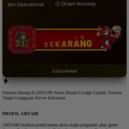
🕒 24 Jam Nonstop
Jam Operasional
©2026 ARYA88
Selamat datang di ARYA88 Akses Resmi Google Update Terbaru
Tanpa Gangguan Server Indonesia
PROFIL ARYA88
ARYA88 berikan portal utama akses login pragmatic play game