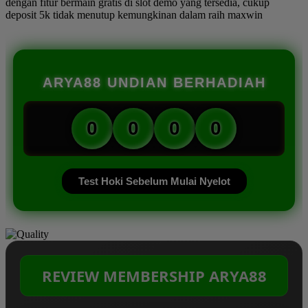
dengan fitur bermain gratis di slot demo yang tersedia, cukup
deposit 5k tidak menutup kemungkinan dalam raih maxwin
ARYA88 UNDIAN BERHADIAH
0
0
0
0
Test Hoki Sebelum Mulai Nyelot
REVIEW MEMBERSHIP ARYA88