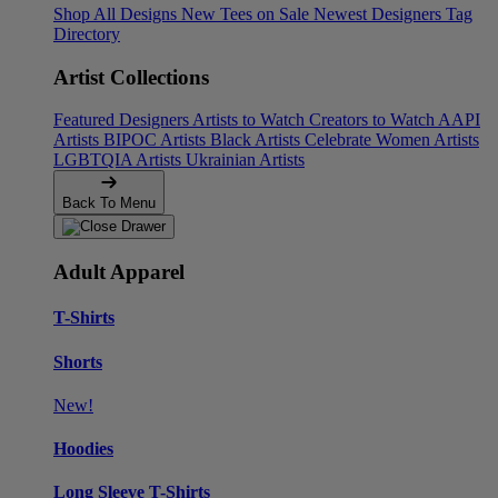
Shop All Designs
New Tees on Sale
Newest Designers
Tag
Directory
Artist Collections
Featured Designers
Artists to Watch
Creators to Watch
AAPI
Artists
BIPOC Artists
Black Artists
Celebrate Women Artists
LGBTQIA Artists
Ukrainian Artists
Back To Menu
Adult Apparel
T-Shirts
Shorts
New!
Hoodies
Long Sleeve T-Shirts