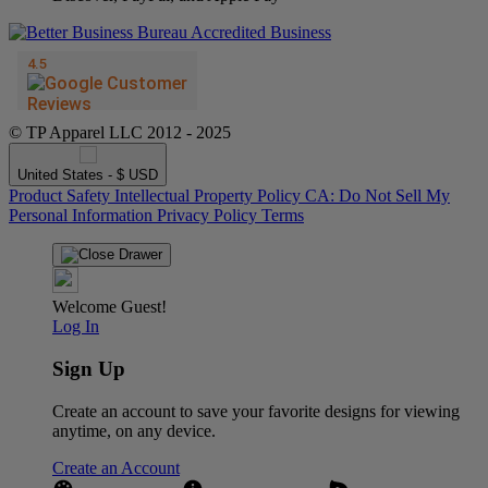
© TP Apparel LLC 2012 - 2025
United States - $ USD
Product Safety
Intellectual Property Policy
CA: Do Not Sell My
Personal Information
Privacy Policy
Terms
Welcome Guest!
Log In
Sign Up
Create an account to save your favorite designs for viewing
anytime, on any device.
Create an Account