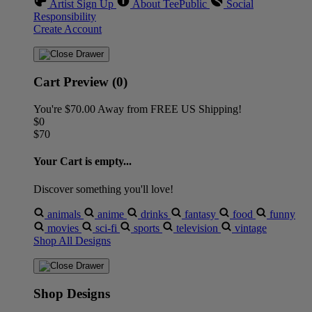
Artist Sign Up
About TeePublic
Social
Responsibility
Create Account
Cart Preview (0)
You're
$70.00
Away from
FREE US Shipping!
$0
$70
Your Cart is empty...
Discover something you'll love!
animals
anime
drinks
fantasy
food
funny
movies
sci-fi
sports
television
vintage
Shop All Designs
Shop Designs