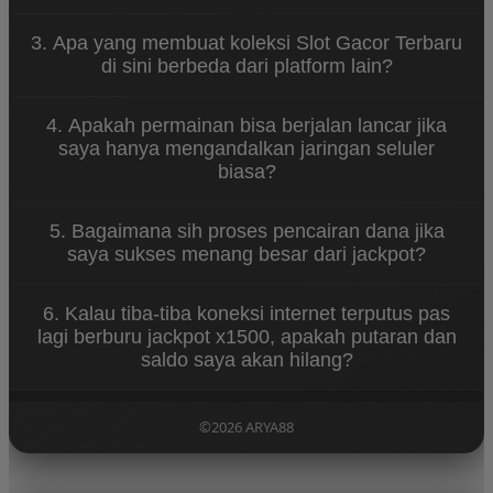
yang tersedia di sini menggunakan algoritma RNG
Untuk menghindari link palsu yang bertebaran di
(Random Number Generator) berkualitas tinggi
3. Apa yang membuat koleksi Slot Gacor Terbaru
mesin pencari, pastikan Anda selalu mengakses
yang memberikan peluang adil. Banyak member
di sini berbeda dari platform lain?
URL resmi yang terenkripsi (ditandai dengan ikon
kita yang sudah membuktikan bagaimana taruhan
gembok di kolom alamat browser). Situs asli kami
Kita tidak sekadar menumpuk judul permainan, tapi
kecil bisa berubah menjadi saldo jumbo dalam
selalu menjaga konsistensi tampilan antarmuka
4. Apakah permainan bisa berjalan lancar jika
melakukan kurasi ketat terhadap setiap game yang
hitungan menit saat fitur free spin atau scatter
dan tidak pernah meminta data sensitif seperti
saya hanya mengandalkan jaringan seluler
masuk. Tim kami secara berkala memantau tingkat
berhasil diaktifkan.
password OTP atau PIN bank di luar halaman
biasa?
RTP (Return to Player) dari setiap provider. Jadi,
transaksi resmi. Sebagai langkah aman, simpan
pemain tidak perlu pusing mencari tahu mana
Sangat bisa. Kita memahami banget kalau
langsung tautan resmi di bookmark browser Anda
game yang sedang dalam fase panas. Informasi
5. Bagaimana sih proses pencairan dana jika
mayoritas pemain saat ini lebih suka bermain santai
setelah berhasil login pertama kali.
mengenai slot gacor terbaru selalu diperbarui
saya sukses menang besar dari jackpot?
diHP. Oleh karena itu, seluruh sistem telah
setiap hari berdasarkan data riil aktivitas pemain,
dioptimalkan supaya ringan dan tidak menyedot
Nggak perlu menunggu berjam-jam atau disuruh
sehingga peluang Anda untuk mendapatkan
kuota internet berlebih. Bahkan dengan koneksi 4G
6. Kalau tiba-tiba koneksi internet terputus pas
macam-macam dulu. Begitu Anda menang dan
maxwin terbuka lebar.
yang sedang naik-turun sekalipun, proses spin
lagi berburu jackpot x1500, apakah putaran dan
saldo masuk, Anda tinggal masuk ke menu
tetap berjalan tanpa lag atau blank screen.
saldo saya akan hilang?
penarikan, masukkan nominal, dan kasih
Grafisnya memang kece, tapi performa servernya
konfirmasi. Sistem keuangan kami berjalan
Tenang dulu, nggak perlu panik atau marah-marah
tetap dijaga agar nggak bikin emosi pas lagi
otomatis dengan dukungan bank lokal terbesar
kalau hal semacam itu kejadian. Sistem server di
©2026 ARYA88
momen penting.
dan e-wallet populer. Dalam waktu kurang dari 3
platform ini menggunakan teknologi save-state di
menit, dana akan langsung berdenting di rekening
mana setiap detik permainan Anda langsung
Anda tanpa potongan biaya admin yang bikin