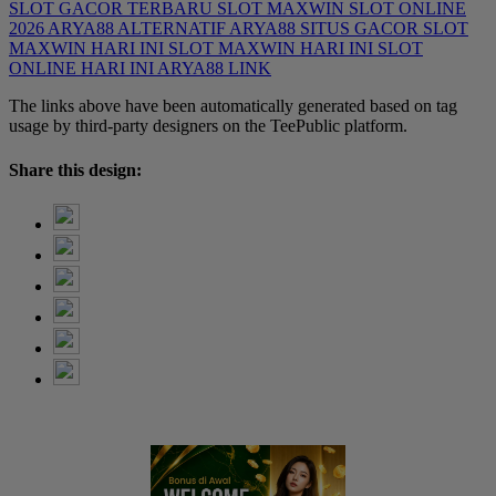
SLOT GACOR TERBARU
SLOT MAXWIN
SLOT ONLINE
2026
ARYA88 ALTERNATIF
ARYA88 SITUS GACOR
SLOT
MAXWIN HARI INI
SLOT MAXWIN HARI INI
SLOT
ONLINE HARI INI
ARYA88 LINK
The links above have been automatically generated based on tag
usage by third-party designers on the TeePublic platform.
Share this design: