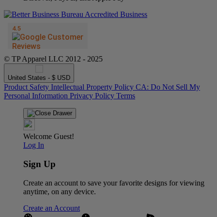
© TP Apparel LLC 2012 - 2025
United States - $ USD
Product Safety
Intellectual Property Policy
CA: Do Not Sell My
Personal Information
Privacy Policy
Terms
Welcome Guest!
Log In
Sign Up
Create an account to save your favorite designs for viewing
anytime, on any device.
Create an Account