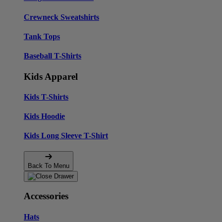
Crewneck Sweatshirts
Tank Tops
Baseball T-Shirts
Kids Apparel
Kids T-Shirts
Kids Hoodie
Kids Long Sleeve T-Shirt
Back To Menu
Accessories
Hats