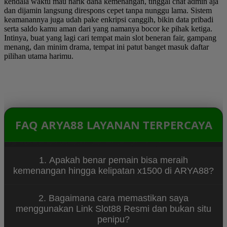
kendala waktu mau narik dana kemenangan, tinggal chat admin aja
dan dijamin langsung direspons cepet tanpa nunggu lama. Sistem
keamanannya juga udah pake enkripsi canggih, bikin data pribadi
serta saldo kamu aman dari yang namanya bocor ke pihak ketiga.
Intinya, buat yang lagi cari tempat main slot beneran fair, gampang
menang, dan minim drama, tempat ini patut banget masuk daftar
pilihan utama harimu.
FAQ ARYA88 LAYANAN TERPERCAYA
1. Apakah benar pemain bisa meraih
kemenangan hingga kelipatan x1500 di ARYA88?
Tentu saja. Platform ini memang dirancang untuk
2. Bagaimana cara memastikan saya
memberikan peluang riil bagi penggunanya untuk
menggunakan Link Slot88 Resmi dan bukan situ
memicu multiplier raksasa hingga x1500. Hal ini
penipu?
tidak sekadar janji, karena provider permainan