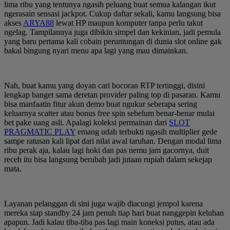
lima ribu yang tentunya ngasih peluang buat semua kalangan ikut
ngerasain sensasi jackpot. Cukup daftar sekali, kamu langsung bisa
akses
ARYA88
lewat HP maupun komputer tanpa perlu takut
ngelag. Tampilannya juga dibikin simpel dan kekinian, jadi pemula
yang baru pertama kali cobain peruntungan di dunia slot online gak
bakal bingung nyari menu apa lagi yang mau dimainkan.
Nah, buat kamu yang doyan cari bocoran RTP tertinggi, disini
lengkap banget sama deretan provider paling top di pasaran. Kamu
bisa manfaatin fitur akun demo buat ngukur seberapa sering
keluarnya scatter atau bonus free spin sebelum benar-benar mulai
bet pake uang asli. Apalagi koleksi permainan dari
SLOT
PRAGMATIC PLAY
emang udah terbukti ngasih multiplier gede
sampe ratusan kali lipat dari nilai awal taruhan. Dengan modal lima
ribu perak aja, kalau lagi hoki dan pas nemu jam gacornya, duit
receh itu bisa langsung berubah jadi jutaan rupiah dalam sekejap
mata.
Layanan pelanggan di sini juga wajib diacungi jempol karena
mereka siap standby 24 jam penuh tiap hari buat nanggepin keluhan
apapun. Jadi kalau tiba-tiba pas lagi main koneksi putus, atau ada