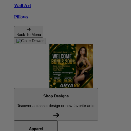
Wall Art
Pillows
Back To Menu
Shop Designs
Discover a classic design or new favorite artist
Apparel