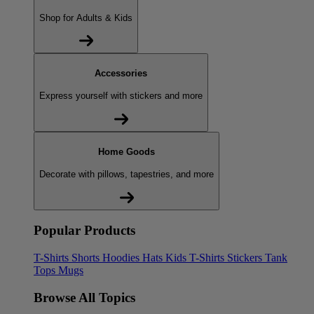
Shop for Adults & Kids
Accessories
Express yourself with stickers and more
Home Goods
Decorate with pillows, tapestries, and more
Popular Products
T-Shirts
Shorts
Hoodies
Hats
Kids T-Shirts
Stickers
Tank
Tops
Mugs
Browse All Topics