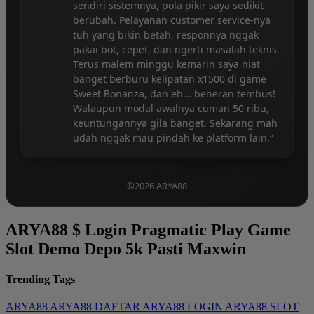
sendiri sistemnya, pola pikir saya sedikit
berubah. Pelayanan customer service-nya
tuh yang bikin betah, responnya nggak
pakai bot, cepet, dan ngerti masalah teknis.
Terus malem minggu kemarin saya niat
banget berburu kelipatan x1500 di game
Sweet Bonanza, dan eh... beneran tembus!
Walaupun modal awalnya cuman 50 ribu,
keuntungannya gila banget. Sekarang mah
udah nggak mau pindah ke platform lain.”
©2026 ARYA88
ARYA88 $ Login Pragmatic Play Game
Slot Demo Depo 5k Pasti Maxwin
Trending Tags
ARYA88
ARYA88 DAFTAR
ARYA88 LOGIN
ARYA88 SLOT