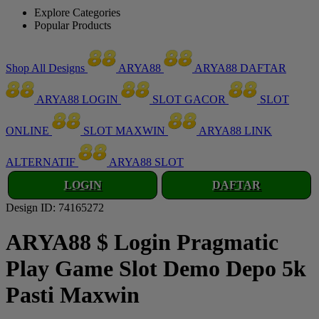
Explore Categories
Popular Products
Shop All Designs
ARYA88
ARYA88 DAFTAR
ARYA88 LOGIN
SLOT GACOR
SLOT
ONLINE
SLOT MAXWIN
ARYA88 LINK
ALTERNATIF
ARYA88 SLOT
LOGIN
DAFTAR
Design ID: 74165272
ARYA88 $ Login Pragmatic
Play Game Slot Demo Depo 5k
Pasti Maxwin