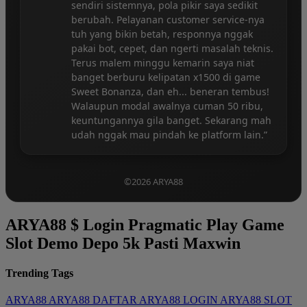
sendiri sistemnya, pola pikir saya sedikit
berubah. Pelayanan customer service-nya
tuh yang bikin betah, responnya nggak
pakai bot, cepet, dan ngerti masalah teknis.
Terus malem minggu kemarin saya niat
banget berburu kelipatan x1500 di game
Sweet Bonanza, dan eh... beneran tembus!
Walaupun modal awalnya cuman 50 ribu,
keuntungannya gila banget. Sekarang mah
udah nggak mau pindah ke platform lain.”
©2026 ARYA88
ARYA88 $ Login Pragmatic Play Game
Slot Demo Depo 5k Pasti Maxwin
Trending Tags
ARYA88
ARYA88 DAFTAR
ARYA88 LOGIN
ARYA88 SLOT