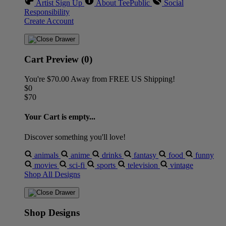
Artist Sign Up
About TeePublic
Social
Responsibility
Create Account
Cart Preview (0)
You're
$70.00
Away from
FREE US Shipping!
$0
$70
Your Cart is empty...
Discover something you'll love!
animals
anime
drinks
fantasy
food
funny
movies
sci-fi
sports
television
vintage
Shop All Designs
Shop Designs