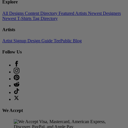
Explore
All Designs
Content Directory
Featured Artists
Newest Designers
Newest T-Shirts
Tag Directory
Artists
Artist Signup
Design Guide
TeePublic Blog
Follow Us
We Accept