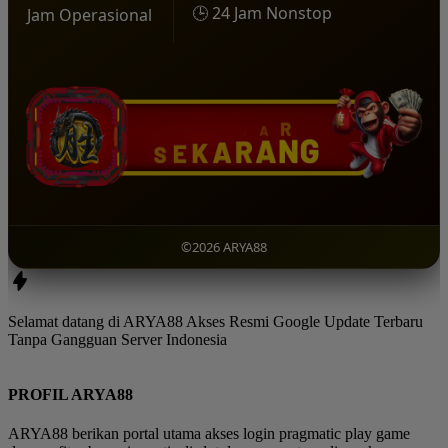
🕒 24 Jam Nonstop
Jam Operasional
©2026 ARYA88
Selamat datang di ARYA88 Akses Resmi Google Update Terbaru
Tanpa Gangguan Server Indonesia
PROFIL ARYA88
ARYA88 berikan portal utama akses login pragmatic play game