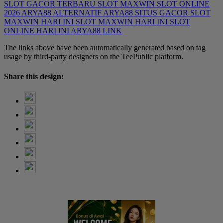
SLOT GACOR TERBARU
SLOT MAXWIN
SLOT ONLINE
2026
ARYA88 ALTERNATIF
ARYA88 SITUS GACOR
SLOT
MAXWIN HARI INI
SLOT MAXWIN HARI INI
SLOT
ONLINE HARI INI
ARYA88 LINK
The links above have been automatically generated based on tag
usage by third-party designers on the TeePublic platform.
Share this design: